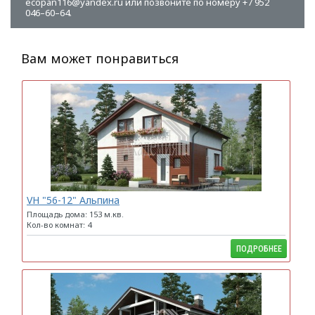
ecopan116@yandex.ru или позвоните по номеру +7 952
046–60–64.
Вам может понравиться
VH "56-12" Альпина
Площадь дома: 153 м.кв.
Кол-во комнат: 4
ПОДРОБНЕЕ